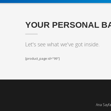
YOUR PERSONAL B
Let's see what we've got inside.
[product_page id="99"]
Ana Sayf