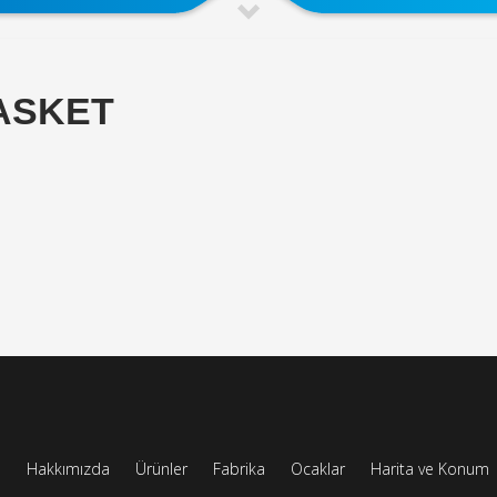
ASKET
a
Hakkımızda
Ürünler
Fabrika
Ocaklar
Harita ve Konum